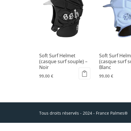
Soft Surf Helmet
Soft Surf Helm
(casque surf souple) –
(casque surf s
Noir
Blanc
99,00
€
99,00
€
Ce
Ce
produit
produit
a
a
plusieurs
plusieurs
variations.
variations.
Tous droits réservés - 2024 - France Palmes®
Les
Les
options
options
peuvent
peuvent