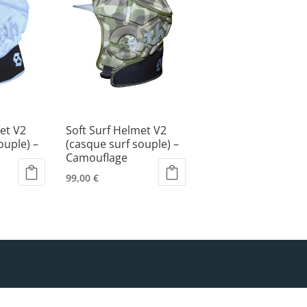
et V2
Soft Surf Helmet V2
ouple) –
(casque surf souple) –
Camouflage
99,00
€
Ce
produit
a
plusieurs
variations.
Les
options
peuvent