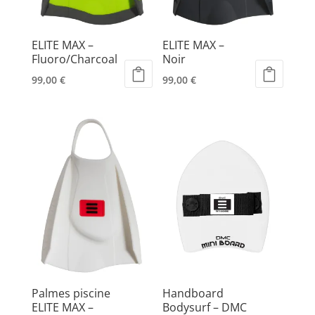
sur
sur
la
la
page
page
ELITE MAX –
ELITE MAX –
du
du
Fluoro/Charcoal
Noir
produit
produit
99,00
€
99,00
€
Ce
Ce
produit
produit
a
a
plusieurs
plusieurs
variations.
variations.
Les
Les
options
options
peuvent
peuvent
être
être
choisies
choisies
sur
sur
la
la
page
page
Palmes piscine
Handboard
du
du
ELITE MAX –
Bodysurf – DMC