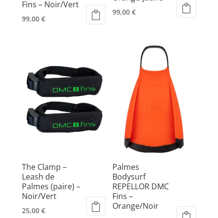
Fins – Noir/Vert
99,00
€
99,00
€
Ce
Ce
produit
produit
a
a
plusieurs
plusieurs
variations.
variations.
Les
Les
options
options
peuvent
peuvent
être
être
choisies
choisies
sur
sur
la
la
page
page
The Clamp –
Palmes
du
du
Leash de
Bodysurf
produit
Palmes (paire) –
REPELLOR DMC
produit
Noir/Vert
Fins –
Orange/Noir
25,00
€