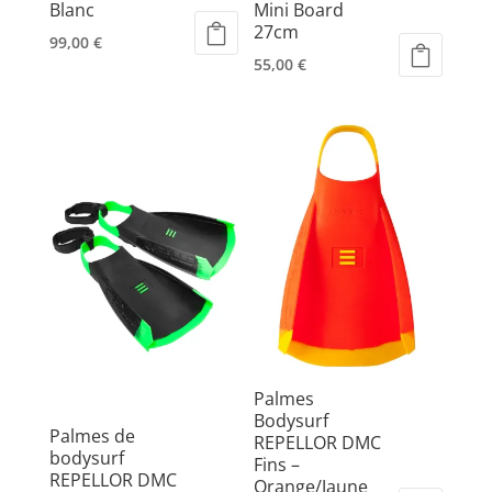
Blanc
Mini Board
produit
produit
27cm
99,00
€
55,00
€
Ce
Ce
produit
produit
a
a
plusieurs
plusieurs
variations.
variations.
Les
Les
options
options
peuvent
peuvent
être
être
choisies
choisies
sur
sur
la
la
page
page
du
Palmes
du
Bodysurf
produit
Palmes de
REPELLOR DMC
produit
bodysurf
Fins –
REPELLOR DMC
Orange/Jaune